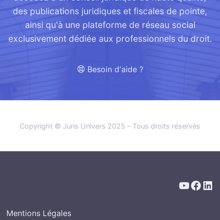
des publications juridiques et fiscales de pointe,
ainsi qu'à une plateforme de réseau social
exclusivement dédiée aux professionnels du droit.
Besoin d'aide ?
Copyright © Juris Univers 2025 – Tous droits réservés
YouTub
Face
Lin
:
Mentions Légales