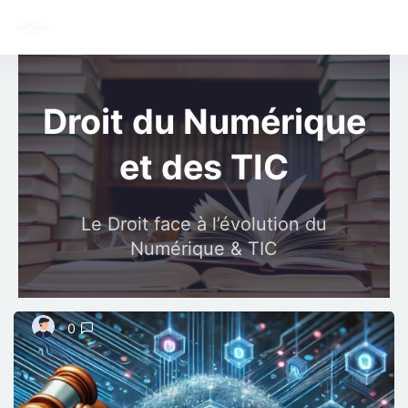
Skip to main content
Droit du Numérique
et des TIC
Le Droit face à l’évolution du
Numérique & TIC
0