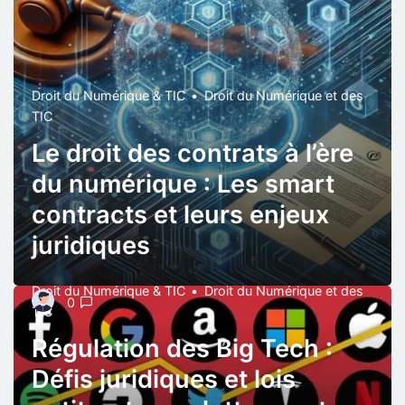
Droit du Numérique & TIC
Droit du Numérique et des
TIC
Le droit des contrats à l’ère
du numérique : Les smart
contracts et leurs enjeux
juridiques
Droit du Numérique & TIC
Droit du Numérique et des
0
TIC
Régulation des Big Tech :
Défis juridiques et lois