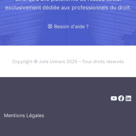
exclusivement dédiée aux professionnels du droit.
Besoin d'aide ?
Copyright © Juris Univers 2025 – Tous droits réservés
YouTub
Face
Lin
:
Mentions Légales
Harleyluh