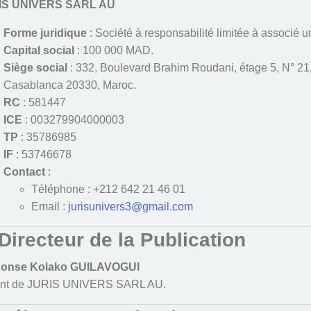
IS UNIVERS SARL AU
Forme juridique
: Société à responsabilité limitée à associé u
Capital social
: 100 000 MAD.
Siège social
: 332, Boulevard Brahim Roudani, étage 5, N° 2
Casablanca 20330, Maroc.
RC
: 581447
ICE
: 003279904000003
TP
: 35786985
IF
: 53746678
Contact
:
Téléphone : +212 642 21 46 01
Email :
jurisunivers3@gmail.com
 Directeur de la Publication
honse Kolako GUILAVOGUI
nt de JURIS UNIVERS SARL AU.