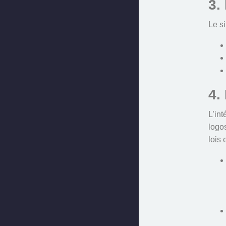
3.
Le s
4.
L’int
logos
lois 