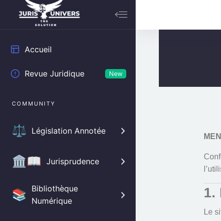
Accueil
Revue Juridique
New
COMMUNITY
⚖️
Législation Annotée
MEN
Confo
🏛️📖
Jurisprudence
l’uti
Bibliothèque
1.
📚
Numérique
Le s