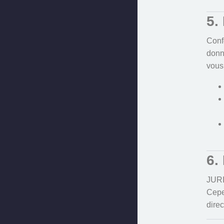
5.
Confo
donn
vous
6.
JURI
Cepe
direc