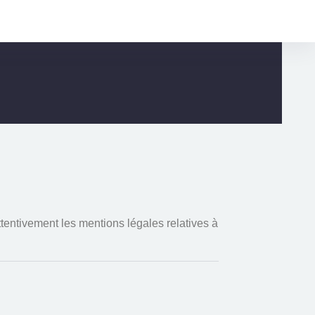
Login
Register
ttentivement les mentions légales relatives à
tions