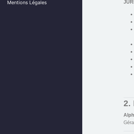
JUR
Mentions Légales
2.
Alp
Géra