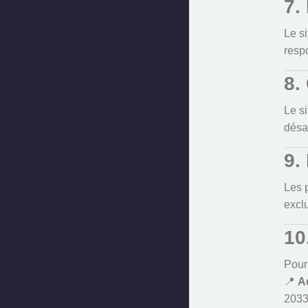
7.
Le si
resp
8.
Le si
désa
9.
Les p
excl
10
Pour 
📍
A
203