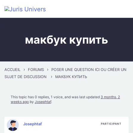
Skip to main content
макбук купить
›
›
ACCUEIL
FORUMS
POSER UNE QUESTION ICI OU CRÉER UN
›
SUJET DE DISCUSSION
МАКБУК КУПИТЬ
This topic has 0 replies, 1 voice, and was last updated
3 months, 2
weeks ago
by
Josephtaf
.
Josephtaf
PARTICIPANT