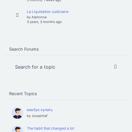
5 months, 1 week ago
La Liquidation Judiciaire
by
Alphonse
3 years, 3 months ago
Search Forums
Recent Topics
макбук купить
by
Josephtaf
The habit that changed a lot