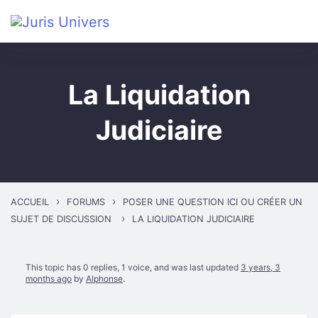
Skip to main content
La Liquidation
Judiciaire
›
›
ACCUEIL
FORUMS
POSER UNE QUESTION ICI OU CRÉER UN
›
SUJET DE DISCUSSION
LA LIQUIDATION JUDICIAIRE
This topic has 0 replies, 1 voice, and was last updated
3 years, 3
months ago
by
Alphonse
.