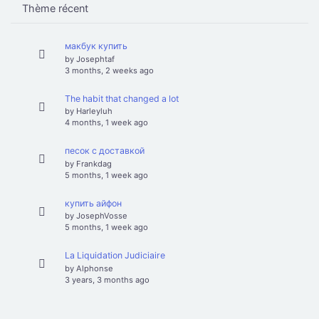
Thème récent
макбук купить
by
Josephtaf
3 months, 2 weeks ago
The habit that changed a lot
by
Harleyluh
4 months, 1 week ago
песок с доставкой
by
Frankdag
5 months, 1 week ago
купить айфон
by
JosephVosse
5 months, 1 week ago
La Liquidation Judiciaire
by
Alphonse
3 years, 3 months ago