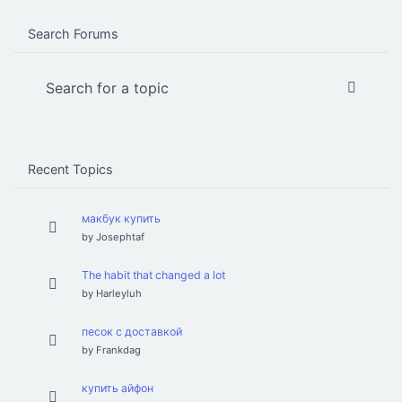
Search Forums
Recent Topics
макбук купить
by
Josephtaf
The habit that changed a lot
by
Harleyluh
песок с доставкой
by
Frankdag
купить айфон