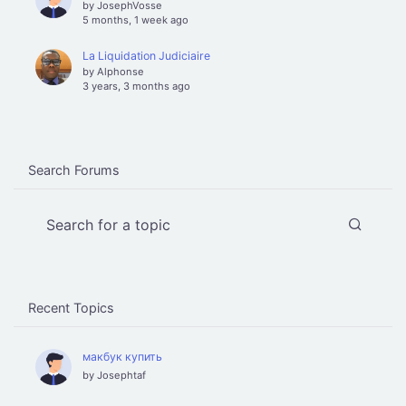
by
JosephVosse
5 months, 1 week ago
La Liquidation Judiciaire
by
Alphonse
3 years, 3 months ago
Search Forums
Recent Topics
макбук купить
by
Josephtaf