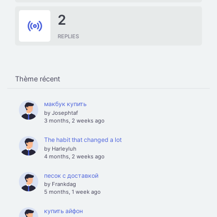
2
REPLIES
Thème récent
макбук купить
by
Josephtaf
3 months, 2 weeks ago
The habit that changed a lot
by
Harleyluh
4 months, 2 weeks ago
песок с доставкой
by
Frankdag
5 months, 1 week ago
купить айфон